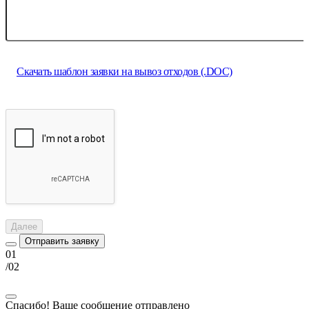
Ваша почта
Прикрепить файл
Скачать шаблон заявки на вывоз отходов (.DOC)
Нажимая на кнопку, вы даете согласие на обработку персональных данных и
соглашаетесь с
политикой конфиденциальности.
Далее
Отправить заявку
01
/02
Спасибо! Ваше сообщение отправлено