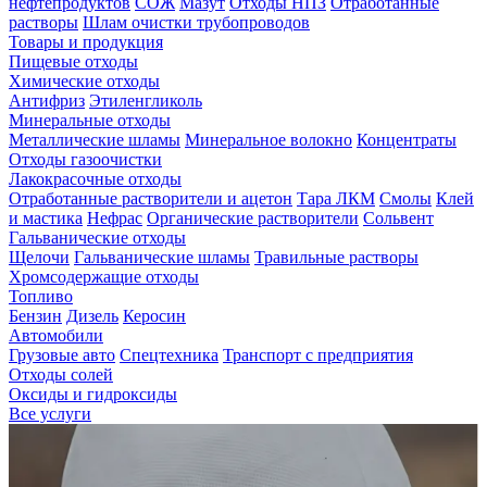
нефтепродуктов
СОЖ
Мазут
Отходы НПЗ
Отработанные
растворы
Шлам очистки трубопроводов
Товары и продукция
Пищевые отходы
Химические отходы
Антифриз
Этиленгликоль
Минеральные отходы
Металлические шламы
Минеральное волокно
Концентраты
Отходы газоочистки
Лакокрасочные отходы
Отработанные растворители и ацетон
Тара ЛКМ
Смолы
Клей
и мастика
Нефрас
Органические растворители
Сольвент
Гальванические отходы
Щелочи
Гальванические шламы
Травильные растворы
Хромсодержащие отходы
Топливо
Бензин
Дизель
Керосин
Автомобили
Грузовые авто
Спецтехника
Транспорт с предприятия
Отходы солей
Оксиды и гидроксиды
Все услуги