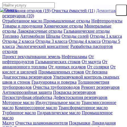
Утилизация отходов (19)
Очистка ёмкостей (11)
Демонтаж
резервуаров (10)
Отработанное масло
Промышленные отходы
Нефтепродукты
Товары и продукция
Химические отходы
Минеральные
отходы
Лакокрасочные отходы
Гальванические отходы
Топливо
Автомобили
Шпалы
Отходы солей
Отходы 1 класса
Отходы 2 класса
Отходы 3 класса
Отходы 4 класса
Отходы 5
класса
Экологический консалтинг
Разработка паспортов
отходов
Проект рекультивации земель
Нефтешламы
От
нефтепродуктов
Гальванических стоков
От мазута
От
авиационного топлива
От донных осадков
От солярки
От
кислот и щелочей
Промышленных стоков
От бензина
Диагностика резервуаров
Ультразвуковой контроль сварных
швов и стенок
Градуировка и поверка
Толщинометрия
трубопроводов
Очистка трубопроводов
Ремонт резервуаров
Антикоррозийная защита
Покраска резервуаров
Пескоструйная обработка
Дефектоскопия резервуаров
Моторное масло
Индустриальное масло
Трансмиссионное
масло
Компрессорное масло
Трансформаторное масло
Турбинное масло
Гидравлическое масло
Промышленное
масло
Мазут
Очистка шламонакопителя
Покрышки
Ликвидация