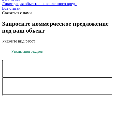
Ликвидация объектов накопленного вреда
Все статьи
Связаться с нами
Запросите коммерческое предложение
под ваш объект
Укажите вид работ
Утилизация отходов
Очистка ёмкостей
Демонтаж р
Класс и описание отходов
Вес отходов
Комментарий