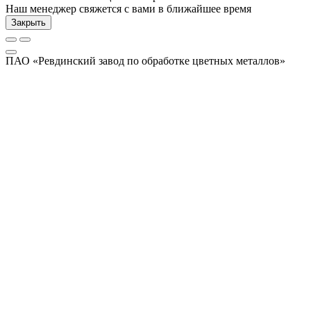
Наш менеджер свяжется с вами в ближайшее время
Закрыть
ПАО «Ревдинский завод по обработке цветных металлов»
А
Ошибка загрузки PDF
Открыть в новой вкладке