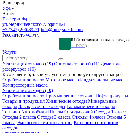
Ваш город
Уфа
Адрес
Екатеринбург,
ул. Чернышевского 7, офис 821
+7 (347) 200-89-71
info@omega-ekb.com
Рассчитать услугу
Шаблон заявки на вывоз отходов
( . DOC )
Услуги
Утилизация отходов (19)
Очистка ёмкостей (11)
Демонтаж
резервуаров (10)
К сожалению, такой услуги нет, попробуйте другой запрос
Отработанное масло
Моторное масло
Индустриальные масла
Компрессорные масла
Утилизация отходов (19)
Отработанное масло
Промышленные отходы
Нефтепродукты
Товары и продукция
Химические отходы
Минеральные
отходы
Лакокрасочные отходы
Гальванические отходы
Топливо
Автомобили
Шпалы
Отходы солей
Отходы 1 класса
Отходы 2 класса
Отходы 3 класса
Отходы 4 класса
Отходы 5
класса
Экологический консалтинг
Разработка паспортов
отходов