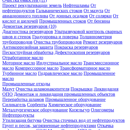
Очистка ёмкостей (11)
Проект рекультивации земель
Нефтешламы
От
нефтепродуктов
Гальванических стоков
От мазута
От
авиационного топлива
От донных осадков
От солярки
От
кислот и щелочей
Промышленных стоков
От бензина
Демонтаж резервуаров (10)
Диагностика резервуаров
Ультразвуковой контроль сварных
швов и стенок
Градуировка и поверка
Толщинометрия
трубопроводов
Очистка трубопроводов
Ремонт резервуаров
Антикоррозийная защита
Покраска резервуаров
Пескоструйная обработка
Дефектоскопия резервуаров
Отработанное масло
Моторное масло
Индустриальное масло
Трансмиссионное
масло
Компрессорное масло
Трансформаторное масло
Турбинное масло
Гидравлическое масло
Промышленное
масло
Промышленные отходы
Мазут
Очистка шламонакопителя
Покрышки
Ликвидация
ОПО
Демонтаж и ликвидация промышленных объектов
Переработка шламов
Промышленное оборудование
Силикагель
Сорбенты
Химическое оборудование
Металлургическое оборудование
Кизельгур
Олигомеры
Нефтепродукты
Утилизация битума
Очистка сточных вод от нефтепродуктов
Грунт и песок, загрязненные нефтепродуктами
Откачка