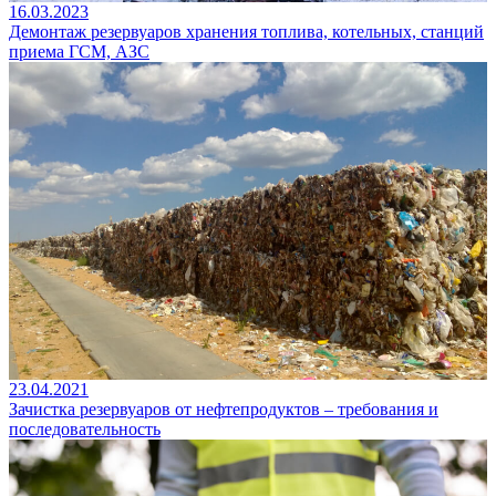
16.03.2023
Демонтаж резервуаров хранения топлива, котельных, станций
приема ГСМ, АЗС
23.04.2021
Зачистка резервуаров от нефтепродуктов – требования и
последовательность