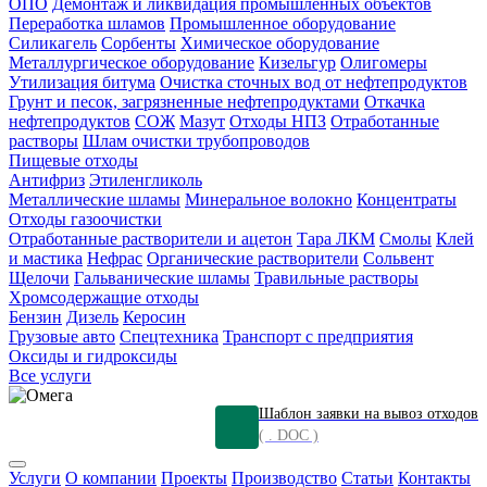
ОПО
Демонтаж и ликвидация промышленных объектов
Переработка шламов
Промышленное оборудование
Силикагель
Сорбенты
Химическое оборудование
Металлургическое оборудование
Кизельгур
Олигомеры
Утилизация битума
Очистка сточных вод от нефтепродуктов
Грунт и песок, загрязненные нефтепродуктами
Откачка
нефтепродуктов
СОЖ
Мазут
Отходы НПЗ
Отработанные
растворы
Шлам очистки трубопроводов
Пищевые отходы
Антифриз
Этиленгликоль
Металлические шламы
Минеральное волокно
Концентраты
Отходы газоочистки
Отработанные растворители и ацетон
Тара ЛКМ
Смолы
Клей
и мастика
Нефрас
Органические растворители
Сольвент
Щелочи
Гальванические шламы
Травильные растворы
Хромсодержащие отходы
Бензин
Дизель
Керосин
Грузовые авто
Спецтехника
Транспорт с предприятия
Оксиды и гидроксиды
Все услуги
Шаблон заявки на вывоз отходов
( . DOC )
Услуги
О компании
Проекты
Производство
Статьи
Контакты