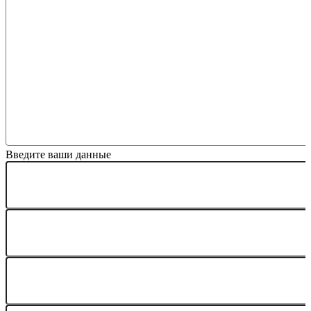
Макс. 120 символов
Введите ваши данные
Ваше имя *
Телефон *
Город