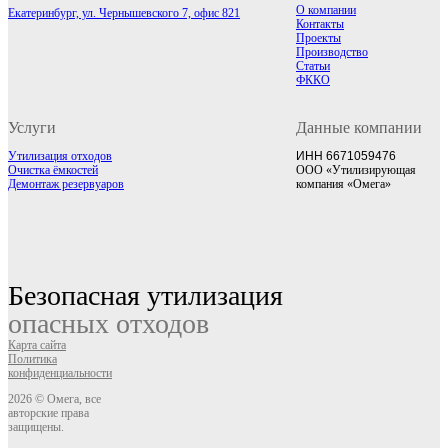
О компании
Екатеринбург, ул. Чернышевского 7, офис 821
Контакты
Проекты
Производство
Статьи
ФККО
Услуги
Данные компании
Утилизация отходов
ИНН 6671059476
Очистка ёмкостей
ООО «Утилизирующая
Демонтаж резервуаров
компания «Омега»
Безопасная утилизация
опасных отходов
Карта сайта
Политика
конфиденциальности
2026 © Омега, все
авторские права
защищены.