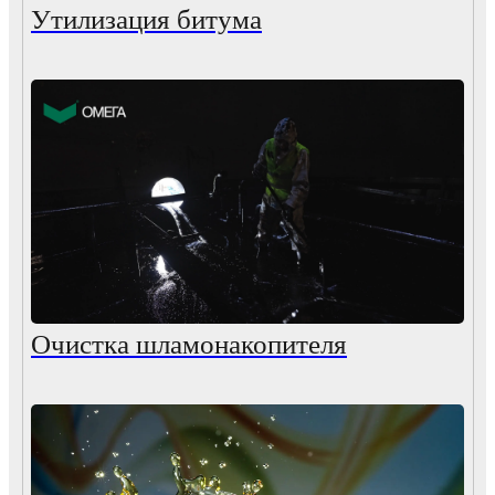
Утилизация битума
Очистка шламонакопителя