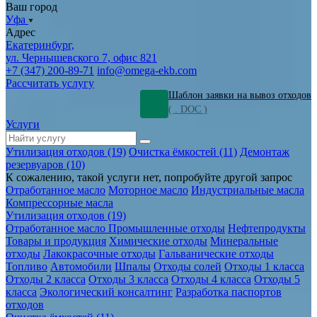
Ваш город
Уфа
Адрес
Екатеринбург,
ул. Чернышевского 7, офис 821
+7 (347) 200-89-71
info@omega-ekb.com
Рассчитать услугу
Шаблон заявки на вывоз отходов
( . DOC )
Услуги
Утилизация отходов (19)
Очистка ёмкостей (11)
Демонтаж
резервуаров (10)
К сожалению, такой услуги нет, попробуйте другой запрос
Отработанное масло
Моторное масло
Индустриальные масла
Компрессорные масла
Утилизация отходов (19)
Отработанное масло
Промышленные отходы
Нефтепродукты
Товары и продукция
Химические отходы
Минеральные
отходы
Лакокрасочные отходы
Гальванические отходы
Топливо
Автомобили
Шпалы
Отходы солей
Отходы 1 класса
Отходы 2 класса
Отходы 3 класса
Отходы 4 класса
Отходы 5
класса
Экологический консалтинг
Разработка паспортов
отходов