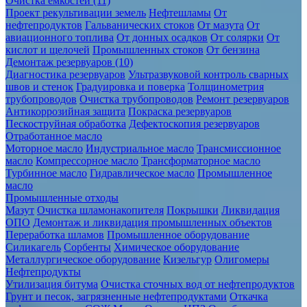
Очистка ёмкостей (11)
Проект рекультивации земель
Нефтешламы
От
нефтепродуктов
Гальванических стоков
От мазута
От
авиационного топлива
От донных осадков
От солярки
От
кислот и щелочей
Промышленных стоков
От бензина
Демонтаж резервуаров (10)
Диагностика резервуаров
Ультразвуковой контроль сварных
швов и стенок
Градуировка и поверка
Толщинометрия
трубопроводов
Очистка трубопроводов
Ремонт резервуаров
Антикоррозийная защита
Покраска резервуаров
Пескоструйная обработка
Дефектоскопия резервуаров
Отработанное масло
Моторное масло
Индустриальное масло
Трансмиссионное
масло
Компрессорное масло
Трансформаторное масло
Турбинное масло
Гидравлическое масло
Промышленное
масло
Промышленные отходы
Мазут
Очистка шламонакопителя
Покрышки
Ликвидация
ОПО
Демонтаж и ликвидация промышленных объектов
Переработка шламов
Промышленное оборудование
Силикагель
Сорбенты
Химическое оборудование
Металлургическое оборудование
Кизельгур
Олигомеры
Нефтепродукты
Утилизация битума
Очистка сточных вод от нефтепродуктов
Грунт и песок, загрязненные нефтепродуктами
Откачка