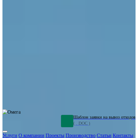
ОПО
Демонтаж и ликвидация промышленных объектов
Переработка шламов
Промышленное оборудование
Силикагель
Сорбенты
Химическое оборудование
Металлургическое оборудование
Кизельгур
Олигомеры
Утилизация битума
Очистка сточных вод от нефтепродуктов
Грунт и песок, загрязненные нефтепродуктами
Откачка
нефтепродуктов
СОЖ
Мазут
Отходы НПЗ
Отработанные
растворы
Шлам очистки трубопроводов
Пищевые отходы
Антифриз
Этиленгликоль
Металлические шламы
Минеральное волокно
Концентраты
Отходы газоочистки
Отработанные растворители и ацетон
Тара ЛКМ
Смолы
Клей
и мастика
Нефрас
Органические растворители
Сольвент
Щелочи
Гальванические шламы
Травильные растворы
Хромсодержащие отходы
Бензин
Дизель
Керосин
Грузовые авто
Спецтехника
Транспорт с предприятия
Оксиды и гидроксиды
Все услуги
Шаблон заявки на вывоз отходов
( . DOC )
Услуги
О компании
Проекты
Производство
Статьи
Контакты