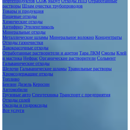
нефтепродуктов
СОЖ
Мазут
Отходы НПЗ
Отработанные
растворы
Шлам очистки трубопроводов
Товары и продукция
Пищевые отходы
Химические отходы
Антифриз
Этиленгликоль
Минеральные отходы
Металлические шламы
Минеральное волокно
Концентраты
Отходы газоочистки
Лакокрасочные отходы
Отработанные растворители и ацетон
Тара ЛКМ
Смолы
Клей
и мастика
Нефрас
Органические растворители
Сольвент
Гальванические отходы
Щелочи
Гальванические шламы
Травильные растворы
Хромсодержащие отходы
Топливо
Бензин
Дизель
Керосин
Автомобили
Грузовые авто
Спецтехника
Транспорт с предприятия
Отходы солей
Оксиды и гидроксиды
Все услуги