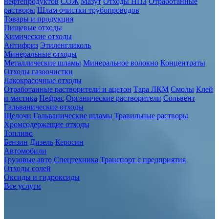
нефтепродуктов
СОЖ
Мазут
Отходы НПЗ
Отработанные
растворы
Шлам очистки трубопроводов
Товары и продукция
Пищевые отходы
Химические отходы
Антифриз
Этиленгликоль
Минеральные отходы
Металлические шламы
Минеральное волокно
Концентраты
Отходы газоочистки
Лакокрасочные отходы
Отработанные растворители и ацетон
Тара ЛКМ
Смолы
Клей
и мастика
Нефрас
Органические растворители
Сольвент
Гальванические отходы
Щелочи
Гальванические шламы
Травильные растворы
Хромсодержащие отходы
Топливо
Бензин
Дизель
Керосин
Автомобили
Грузовые авто
Спецтехника
Транспорт с предприятия
Отходы солей
Оксиды и гидроксиды
Все услуги