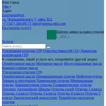
Ваш город
Уфа
Адрес
Екатеринбург,
ул. Чернышевского 7, офис 821
+7 (347) 200-89-71
info@omega-ekb.com
Рассчитать услугу
Шаблон заявки на вывоз отходов
( . DOC )
Услуги
Утилизация отходов (19)
Очистка ёмкостей (11)
Демонтаж
резервуаров (10)
К сожалению, такой услуги нет, попробуйте другой запрос
Отработанное масло
Моторное масло
Индустриальные масла
Компрессорные масла
Утилизация отходов (19)
Отработанное масло
Промышленные отходы
Нефтепродукты
Товары и продукция
Химические отходы
Минеральные
отходы
Лакокрасочные отходы
Гальванические отходы
Топливо
Автомобили
Шпалы
Отходы солей
Отходы 1 класса
Отходы 2 класса
Отходы 3 класса
Отходы 4 класса
Отходы 5
класса
Экологический консалтинг
Разработка паспортов
отходов