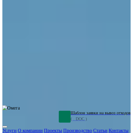
ОПО
Демонтаж и ликвидация промышленных объектов
Переработка шламов
Промышленное оборудование
Силикагель
Сорбенты
Химическое оборудование
Металлургическое оборудование
Кизельгур
Олигомеры
Утилизация битума
Очистка сточных вод от нефтепродуктов
Грунт и песок, загрязненные нефтепродуктами
Откачка
нефтепродуктов
СОЖ
Мазут
Отходы НПЗ
Отработанные
растворы
Шлам очистки трубопроводов
Пищевые отходы
Антифриз
Этиленгликоль
Металлические шламы
Минеральное волокно
Концентраты
Отходы газоочистки
Отработанные растворители и ацетон
Тара ЛКМ
Смолы
Клей
и мастика
Нефрас
Органические растворители
Сольвент
Щелочи
Гальванические шламы
Травильные растворы
Хромсодержащие отходы
Бензин
Дизель
Керосин
Грузовые авто
Спецтехника
Транспорт с предприятия
Оксиды и гидроксиды
Все услуги
Шаблон заявки на вывоз отходов
( . DOC )
Услуги
О компании
Проекты
Производство
Статьи
Контакты