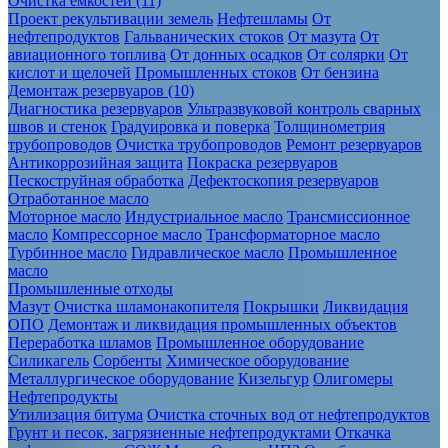
Очистка ёмкостей (11)
Проект рекультивации земель
Нефтешламы
От
нефтепродуктов
Гальванических стоков
От мазута
От
авиационного топлива
От донных осадков
От солярки
От
кислот и щелочей
Промышленных стоков
От бензина
Демонтаж резервуаров (10)
Диагностика резервуаров
Ультразвуковой контроль сварных
швов и стенок
Градуировка и поверка
Толщинометрия
трубопроводов
Очистка трубопроводов
Ремонт резервуаров
Антикоррозийная защита
Покраска резервуаров
Пескоструйная обработка
Дефектоскопия резервуаров
Отработанное масло
Моторное масло
Индустриальное масло
Трансмиссионное
масло
Компрессорное масло
Трансформаторное масло
Турбинное масло
Гидравлическое масло
Промышленное
масло
Промышленные отходы
Мазут
Очистка шламонакопителя
Покрышки
Ликвидация
ОПО
Демонтаж и ликвидация промышленных объектов
Переработка шламов
Промышленное оборудование
Силикагель
Сорбенты
Химическое оборудование
Металлургическое оборудование
Кизельгур
Олигомеры
Нефтепродукты
Утилизация битума
Очистка сточных вод от нефтепродуктов
Грунт и песок, загрязненные нефтепродуктами
Откачка