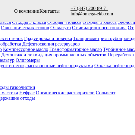
+7 (347) 200-89-71
О компании
Контакты
вуаров (10)
info@omega-ekb.com
овары и продукция
Химические отходы
Минеральные отходы
Ла
ласса
Отходы 3 класса
Отходы 4 класса
Отходы 5 класса
Экологи
Гальванических стоков
От мазута
От авиационного топлива
От 
ов и стенок
Градуировка и поверка
Толщинометрия трубопровод
 обработка
Дефектоскопия резервуаров
о
Компрессорное масло
Трансформаторное масло
Турбинное мас
Демонтаж и ликвидация промышленных объектов
Переработка
зельгур
Олигомеры
рунт и песок, загрязненные нефтепродуктами
Откачка нефтепрод
оды газоочистки
 мастика
Нефрас
Органические растворители
Сольвент
ержащие отходы