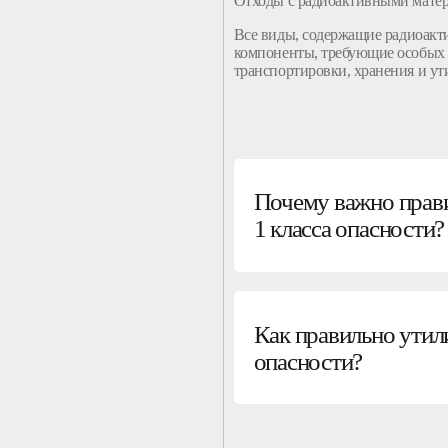
Отходы
с радиоактивными матер
Все
виды
, содержащие радиоак
компоненты, требующие особых 
транспортировки, хранения и
ут
Почему важно прави
1 класса опасности?
Как правильно утил
опасности?