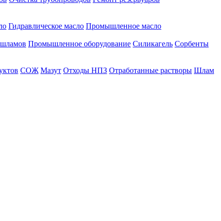
ло
Гидравлическое масло
Промышленное масло
 шламов
Промышленное оборудование
Силикагель
Сорбенты
уктов
СОЖ
Мазут
Отходы НПЗ
Отработанные растворы
Шлам