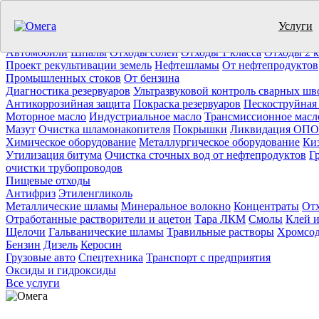
Услуги
Утилизация отходов (19)
Очистка ёмкостей (11)
Демонтаж резер
Отработанное масло
Промышленные отходы
Нефтепродукты
Т
Автомобили
Шпалы
Отходы солей
Отходы 1 класса
Отходы 2 к
Проект рекультивации земель
Нефтешламы
От нефтепродуктов
Промышленных стоков
От бензина
Диагностика резервуаров
Ультразвуковой контроль сварных шв
Антикоррозийная защита
Покраска резервуаров
Пескоструйная
Моторное масло
Индустриальное масло
Трансмиссионное масл
Мазут
Очистка шламонакопителя
Покрышки
Ликвидация ОПО
Химическое оборудование
Металлургическое оборудование
Ки
Утилизация битума
Очистка сточных вод от нефтепродуктов
Г
очистки трубопроводов
Пищевые отходы
Антифриз
Этиленгликоль
Металлические шламы
Минеральное волокно
Концентраты
Отх
Отработанные растворители и ацетон
Тара ЛКМ
Смолы
Клей и
Щелочи
Гальванические шламы
Травильные растворы
Хромсод
Бензин
Дизель
Керосин
Грузовые авто
Спецтехника
Транспорт с предприятия
Оксиды и гидроксиды
Все услуги