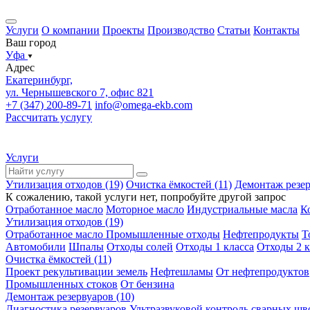
Услуги
О компании
Проекты
Производство
Статьи
Контакты
Ваш город
Уфа
Адрес
Екатеринбург,
ул. Чернышевского 7, офис 821
+7 (347) 200-89-71
info@omega-ekb.com
Рассчитать услугу
Услуги
Утилизация отходов (19)
Очистка ёмкостей (11)
Демонтаж резер
К сожалению, такой услуги нет, попробуйте другой запрос
Отработанное масло
Моторное масло
Индустриальные масла
К
Утилизация отходов (19)
Отработанное масло
Промышленные отходы
Нефтепродукты
Т
Автомобили
Шпалы
Отходы солей
Отходы 1 класса
Отходы 2 к
Очистка ёмкостей (11)
Проект рекультивации земель
Нефтешламы
От нефтепродуктов
Промышленных стоков
От бензина
Демонтаж резервуаров (10)
Диагностика резервуаров
Ультразвуковой контроль сварных шв