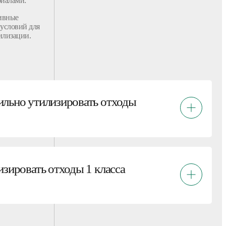
иалами:
тивные
условий для
илизации
.
льно утилизировать отходы
изировать отходы 1 класса