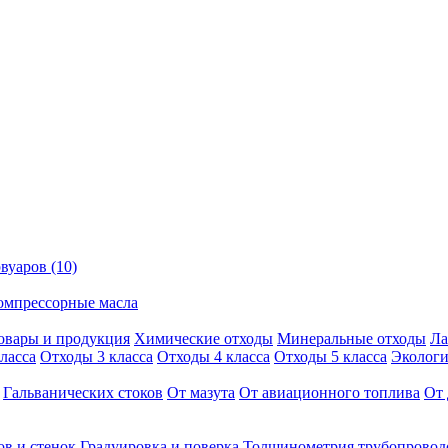
вуаров (10)
омпрессорные масла
овары и продукция
Химические отходы
Минеральные отходы
Ла
ласса
Отходы 3 класса
Отходы 4 класса
Отходы 5 класса
Экологи
Гальванических стоков
От мазута
От авиационного топлива
От 
ов и стенок
Градуировка и поверка
Толщинометрия трубопровод