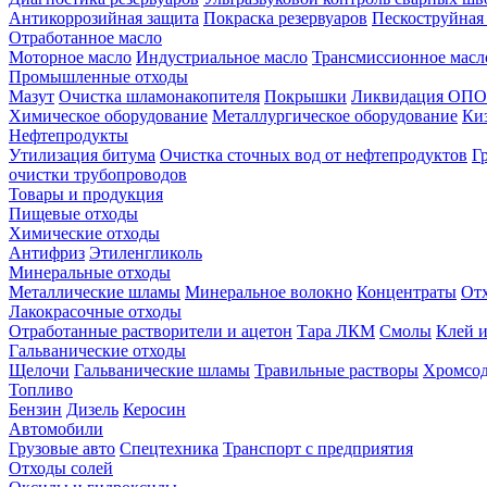
Антикоррозийная защита
Покраска резервуаров
Пескоструйная
Отработанное масло
Моторное масло
Индустриальное масло
Трансмиссионное масл
Промышленные отходы
Мазут
Очистка шламонакопителя
Покрышки
Ликвидация ОПО
Химическое оборудование
Металлургическое оборудование
Ки
Нефтепродукты
Утилизация битума
Очистка сточных вод от нефтепродуктов
Г
очистки трубопроводов
Товары и продукция
Пищевые отходы
Химические отходы
Антифриз
Этиленгликоль
Минеральные отходы
Металлические шламы
Минеральное волокно
Концентраты
Отх
Лакокрасочные отходы
Отработанные растворители и ацетон
Тара ЛКМ
Смолы
Клей и
Гальванические отходы
Щелочи
Гальванические шламы
Травильные растворы
Хромсод
Топливо
Бензин
Дизель
Керосин
Автомобили
Грузовые авто
Спецтехника
Транспорт с предприятия
Отходы солей