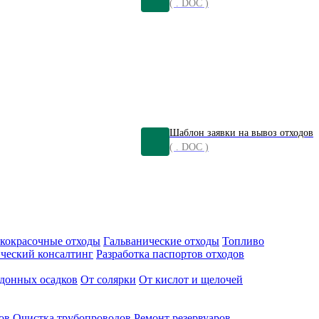
( . DOC )
Шаблон заявки на вывоз отходов
( . DOC )
кокрасочные отходы
Гальванические отходы
Топливо
ческий консалтинг
Разработка паспортов отходов
донных осадков
От солярки
От кислот и щелочей
ов
Очистка трубопроводов
Ремонт резервуаров