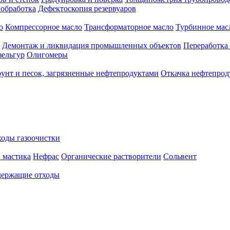
 обработка
Дефектоскопия резервуаров
о
Компрессорное масло
Трансформаторное масло
Турбинное мас
Демонтаж и ликвидация промышленных объектов
Переработка
зельгур
Олигомеры
рунт и песок, загрязненные нефтепродуктами
Откачка нефтепрод
оды газоочистки
 мастика
Нефрас
Органические растворители
Сольвент
ержащие отходы