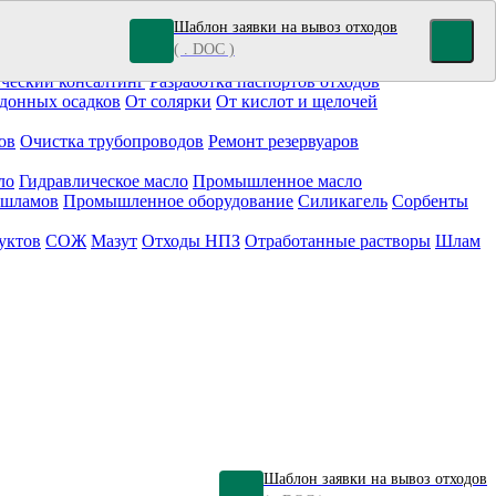
Шаблон заявки на вывоз отходов
( . DOC )
кокрасочные отходы
Гальванические отходы
Топливо
ческий консалтинг
Разработка паспортов отходов
донных осадков
От солярки
От кислот и щелочей
ов
Очистка трубопроводов
Ремонт резервуаров
ло
Гидравлическое масло
Промышленное масло
 шламов
Промышленное оборудование
Силикагель
Сорбенты
уктов
СОЖ
Мазут
Отходы НПЗ
Отработанные растворы
Шлам
Шаблон заявки на вывоз отходов