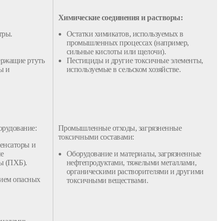
Химические соединения и растворы:
тры.
Остатки химикатов, используемых в
промышленных процессах (например,
сильные кислоты или щелочи).
ержащие ртуть
Пестициды и другие токсичные элементы,
ы и
используемые в сельском хозяйстве.
орудование:
Промышленные
отходы
, загрязненные
токсичными составами:
енсаторы и
ие
Оборудование и материалы, загрязненные
ы (ПХБ).
нефтепродуктами, тяжелыми металлами,
органическими растворителями и другими
ием опасных
токсичными веществами.