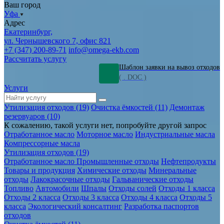
Ваш город
Уфа
Адрес
Екатеринбург,
ул. Чернышевского 7, офис 821
+7 (347) 200-89-71
info@omega-ekb.com
Рассчитать услугу
Шаблон заявки на вывоз отходов
( . DOC )
Услуги
Утилизация отходов (19)
Очистка ёмкостей (11)
Демонтаж
резервуаров (10)
К сожалению, такой услуги нет, попробуйте другой запрос
Отработанное масло
Моторное масло
Индустриальные масла
Компрессорные масла
Утилизация отходов (19)
Отработанное масло
Промышленные отходы
Нефтепродукты
Товары и продукция
Химические отходы
Минеральные
отходы
Лакокрасочные отходы
Гальванические отходы
Топливо
Автомобили
Шпалы
Отходы солей
Отходы 1 класса
Отходы 2 класса
Отходы 3 класса
Отходы 4 класса
Отходы 5
класса
Экологический консалтинг
Разработка паспортов
отходов