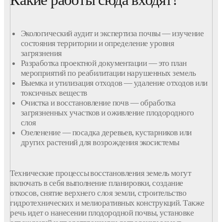
Экологический аудит и
экспертиза почвы
— изучение
состояния
территории
и определение уровня
загрязнения
Разработка
проектной документации — это план
мероприятий по реабилитации
нарушенных
земель
Выемка и утилизация
отходов
— удаление
отходов
или
токсичных веществ
Очистка и восстановление
почв
— обработка
загрязненных участков и оживление плодородного
слоя
Озеленение — посадка деревьев, кустарников или
других растений для возрождения экосистемы
Технические процессы восстановления
земель
могут
включать в себя выполнение планировки, создание
откосов, снятие верхнего слоя
земли
,
строительство
гидротехнических и мелиоративных конструкций. Также
речь идет о нанесении плодородной
почвы
, установке