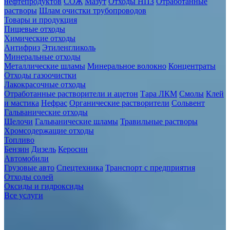
нефтепродуктов
СОЖ
Мазут
Отходы НПЗ
Отработанные
растворы
Шлам очистки трубопроводов
Товары и продукция
Пищевые отходы
Химические отходы
Антифриз
Этиленгликоль
Минеральные отходы
Металлические шламы
Минеральное волокно
Концентраты
Отходы газоочистки
Лакокрасочные отходы
Отработанные растворители и ацетон
Тара ЛКМ
Смолы
Клей
и мастика
Нефрас
Органические растворители
Сольвент
Гальванические отходы
Щелочи
Гальванические шламы
Травильные растворы
Хромсодержащие отходы
Топливо
Бензин
Дизель
Керосин
Автомобили
Грузовые авто
Спецтехника
Транспорт с предприятия
Отходы солей
Оксиды и гидроксиды
Все услуги