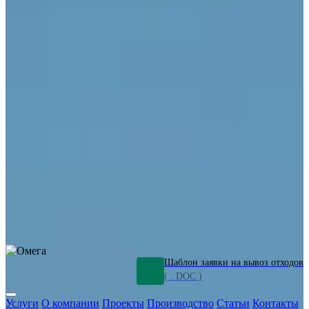
ОПО
Демонтаж и ликвидация промышленных объектов
Переработка шламов
Промышленное оборудование
Силикагель
Сорбенты
Химическое оборудование
Металлургическое оборудование
Кизельгур
Олигомеры
Утилизация битума
Очистка сточных вод от нефтепродуктов
Грунт и песок, загрязненные нефтепродуктами
Откачка
нефтепродуктов
СОЖ
Мазут
Отходы НПЗ
Отработанные
растворы
Шлам очистки трубопроводов
Пищевые отходы
Антифриз
Этиленгликоль
Металлические шламы
Минеральное волокно
Концентраты
Отходы газоочистки
Отработанные растворители и ацетон
Тара ЛКМ
Смолы
Клей
и мастика
Нефрас
Органические растворители
Сольвент
Щелочи
Гальванические шламы
Травильные растворы
Хромсодержащие отходы
Бензин
Дизель
Керосин
Грузовые авто
Спецтехника
Транспорт с предприятия
Оксиды и гидроксиды
Все услуги
Шаблон заявки на вывоз отходов
( . DOC )
Услуги
О компании
Проекты
Производство
Статьи
Контакты