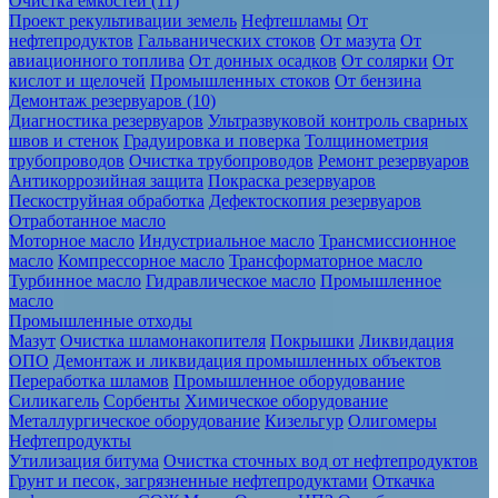
Очистка ёмкостей (11)
Проект рекультивации земель
Нефтешламы
От
нефтепродуктов
Гальванических стоков
От мазута
От
авиационного топлива
От донных осадков
От солярки
От
кислот и щелочей
Промышленных стоков
От бензина
Демонтаж резервуаров (10)
Диагностика резервуаров
Ультразвуковой контроль сварных
швов и стенок
Градуировка и поверка
Толщинометрия
трубопроводов
Очистка трубопроводов
Ремонт резервуаров
Антикоррозийная защита
Покраска резервуаров
Пескоструйная обработка
Дефектоскопия резервуаров
Отработанное масло
Моторное масло
Индустриальное масло
Трансмиссионное
масло
Компрессорное масло
Трансформаторное масло
Турбинное масло
Гидравлическое масло
Промышленное
масло
Промышленные отходы
Мазут
Очистка шламонакопителя
Покрышки
Ликвидация
ОПО
Демонтаж и ликвидация промышленных объектов
Переработка шламов
Промышленное оборудование
Силикагель
Сорбенты
Химическое оборудование
Металлургическое оборудование
Кизельгур
Олигомеры
Нефтепродукты
Утилизация битума
Очистка сточных вод от нефтепродуктов
Грунт и песок, загрязненные нефтепродуктами
Откачка