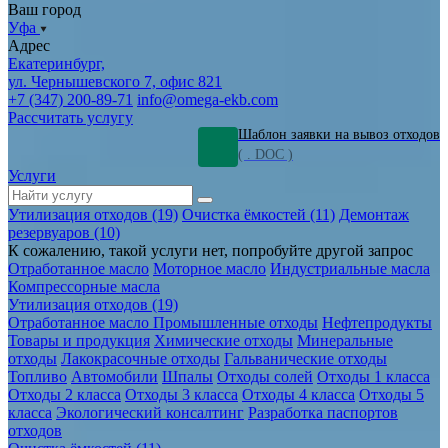
Ваш город
Уфа
Адрес
Екатеринбург,
ул. Чернышевского 7, офис 821
+7 (347) 200-89-71
info@omega-ekb.com
Рассчитать услугу
Шаблон заявки на вывоз отходов
( . DOC )
Услуги
Утилизация отходов (19)
Очистка ёмкостей (11)
Демонтаж
резервуаров (10)
К сожалению, такой услуги нет, попробуйте другой запрос
Отработанное масло
Моторное масло
Индустриальные масла
Компрессорные масла
Утилизация отходов (19)
Отработанное масло
Промышленные отходы
Нефтепродукты
Товары и продукция
Химические отходы
Минеральные
отходы
Лакокрасочные отходы
Гальванические отходы
Топливо
Автомобили
Шпалы
Отходы солей
Отходы 1 класса
Отходы 2 класса
Отходы 3 класса
Отходы 4 класса
Отходы 5
класса
Экологический консалтинг
Разработка паспортов
отходов