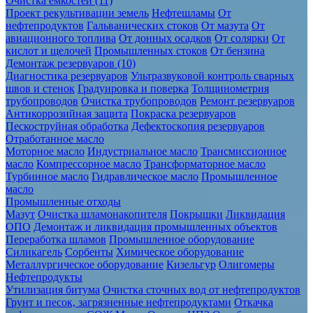
Очистка ёмкостей (11)
Проект рекультивации земель
Нефтешламы
От
нефтепродуктов
Гальванических стоков
От мазута
От
авиационного топлива
От донных осадков
От солярки
От
кислот и щелочей
Промышленных стоков
От бензина
Демонтаж резервуаров (10)
Диагностика резервуаров
Ультразвуковой контроль сварных
швов и стенок
Градуировка и поверка
Толщинометрия
трубопроводов
Очистка трубопроводов
Ремонт резервуаров
Антикоррозийная защита
Покраска резервуаров
Пескоструйная обработка
Дефектоскопия резервуаров
Отработанное масло
Моторное масло
Индустриальное масло
Трансмиссионное
масло
Компрессорное масло
Трансформаторное масло
Турбинное масло
Гидравлическое масло
Промышленное
масло
Промышленные отходы
Мазут
Очистка шламонакопителя
Покрышки
Ликвидация
ОПО
Демонтаж и ликвидация промышленных объектов
Переработка шламов
Промышленное оборудование
Силикагель
Сорбенты
Химическое оборудование
Металлургическое оборудование
Кизельгур
Олигомеры
Нефтепродукты
Утилизация битума
Очистка сточных вод от нефтепродуктов
Грунт и песок, загрязненные нефтепродуктами
Откачка