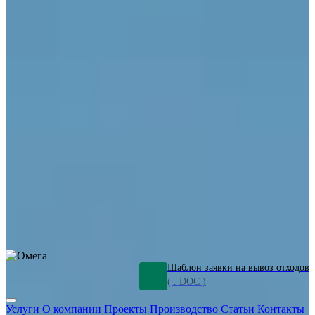
ОПО
Демонтаж и ликвидация промышленных объектов
Переработка шламов
Промышленное оборудование
Силикагель
Сорбенты
Химическое оборудование
Металлургическое оборудование
Кизельгур
Олигомеры
Утилизация битума
Очистка сточных вод от нефтепродуктов
Грунт и песок, загрязненные нефтепродуктами
Откачка
нефтепродуктов
СОЖ
Мазут
Отходы НПЗ
Отработанные
растворы
Шлам очистки трубопроводов
Пищевые отходы
Антифриз
Этиленгликоль
Металлические шламы
Минеральное волокно
Концентраты
Отходы газоочистки
Отработанные растворители и ацетон
Тара ЛКМ
Смолы
Клей
и мастика
Нефрас
Органические растворители
Сольвент
Щелочи
Гальванические шламы
Травильные растворы
Хромсодержащие отходы
Бензин
Дизель
Керосин
Грузовые авто
Спецтехника
Транспорт с предприятия
Оксиды и гидроксиды
Все услуги
Шаблон заявки на вывоз отходов
( . DOC )
Услуги
О компании
Проекты
Производство
Статьи
Контакты