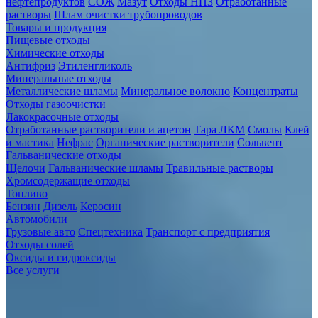
нефтепродуктов
СОЖ
Мазут
Отходы НПЗ
Отработанные
растворы
Шлам очистки трубопроводов
Товары и продукция
Пищевые отходы
Химические отходы
Антифриз
Этиленгликоль
Минеральные отходы
Металлические шламы
Минеральное волокно
Концентраты
Отходы газоочистки
Лакокрасочные отходы
Отработанные растворители и ацетон
Тара ЛКМ
Смолы
Клей
и мастика
Нефрас
Органические растворители
Сольвент
Гальванические отходы
Щелочи
Гальванические шламы
Травильные растворы
Хромсодержащие отходы
Топливо
Бензин
Дизель
Керосин
Автомобили
Грузовые авто
Спецтехника
Транспорт с предприятия
Отходы солей
Оксиды и гидроксиды
Все услуги