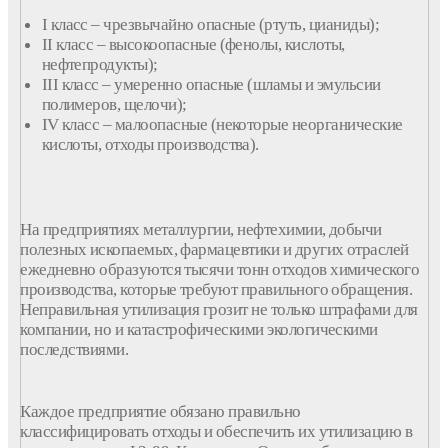
I
класс
– чрезвычайно опасные (ртуть, цианиды);
II
класс
– высокоопасные (
фенолы
, кислоты,
нефтепродукты);
III
класс
– умеренно опасные (
шламы
и
эмульсии
полимеров
, щелочи);
IV класс – малоопасные (некоторые неорганические
кислоты, отходы производства).
На предприятиях металлургии, нефтехимии, добычи
полезных ископаемых, фармацевтики и других отраслей
ежедневно образуются тысячи тонн
отходов
химического
производства
, которые требуют правильного обращения.
Неправильная
утилизация
грозит не только штрафами для
компании
, но и катастрофическими экологическими
последствиями.
Каждое предприятие обязано правильно
классифицировать
отходы
и обеспечить их
утилизацию
в