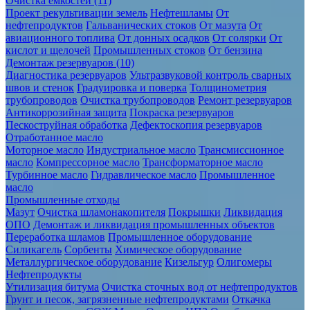
Очистка ёмкостей (11)
Проект рекультивации земель
Нефтешламы
От
нефтепродуктов
Гальванических стоков
От мазута
От
авиационного топлива
От донных осадков
От солярки
От
кислот и щелочей
Промышленных стоков
От бензина
Демонтаж резервуаров (10)
Диагностика резервуаров
Ультразвуковой контроль сварных
швов и стенок
Градуировка и поверка
Толщинометрия
трубопроводов
Очистка трубопроводов
Ремонт резервуаров
Антикоррозийная защита
Покраска резервуаров
Пескоструйная обработка
Дефектоскопия резервуаров
Отработанное масло
Моторное масло
Индустриальное масло
Трансмиссионное
масло
Компрессорное масло
Трансформаторное масло
Турбинное масло
Гидравлическое масло
Промышленное
масло
Промышленные отходы
Мазут
Очистка шламонакопителя
Покрышки
Ликвидация
ОПО
Демонтаж и ликвидация промышленных объектов
Переработка шламов
Промышленное оборудование
Силикагель
Сорбенты
Химическое оборудование
Металлургическое оборудование
Кизельгур
Олигомеры
Нефтепродукты
Утилизация битума
Очистка сточных вод от нефтепродуктов
Грунт и песок, загрязненные нефтепродуктами
Откачка