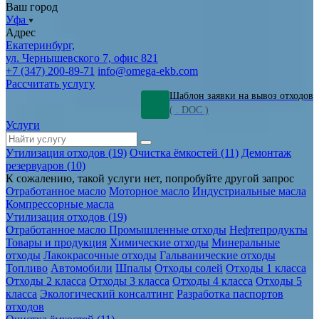
Ваш город
Уфа
Адрес
Екатеринбург,
ул. Чернышевского 7, офис 821
+7 (347) 200-89-71
info@omega-ekb.com
Рассчитать услугу
Шаблон заявки на вывоз отходов
( . DOC )
Услуги
Утилизация отходов (19)
Очистка ёмкостей (11)
Демонтаж
резервуаров (10)
К сожалению, такой услуги нет, попробуйте другой запрос
Отработанное масло
Моторное масло
Индустриальные масла
Компрессорные масла
Утилизация отходов (19)
Отработанное масло
Промышленные отходы
Нефтепродукты
Товары и продукция
Химические отходы
Минеральные
отходы
Лакокрасочные отходы
Гальванические отходы
Топливо
Автомобили
Шпалы
Отходы солей
Отходы 1 класса
Отходы 2 класса
Отходы 3 класса
Отходы 4 класса
Отходы 5
класса
Экологический консалтинг
Разработка паспортов
отходов