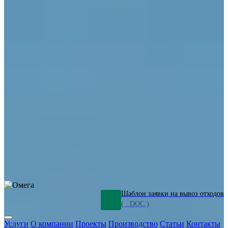
ОПО
Демонтаж и ликвидация промышленных объектов
Переработка шламов
Промышленное оборудование
Силикагель
Сорбенты
Химическое оборудование
Металлургическое оборудование
Кизельгур
Олигомеры
Утилизация битума
Очистка сточных вод от нефтепродуктов
Грунт и песок, загрязненные нефтепродуктами
Откачка
нефтепродуктов
СОЖ
Мазут
Отходы НПЗ
Отработанные
растворы
Шлам очистки трубопроводов
Пищевые отходы
Антифриз
Этиленгликоль
Металлические шламы
Минеральное волокно
Концентраты
Отходы газоочистки
Отработанные растворители и ацетон
Тара ЛКМ
Смолы
Клей
и мастика
Нефрас
Органические растворители
Сольвент
Щелочи
Гальванические шламы
Травильные растворы
Хромсодержащие отходы
Бензин
Дизель
Керосин
Грузовые авто
Спецтехника
Транспорт с предприятия
Оксиды и гидроксиды
Все услуги
Шаблон заявки на вывоз отходов
( . DOC )
Услуги
О компании
Проекты
Производство
Статьи
Контакты