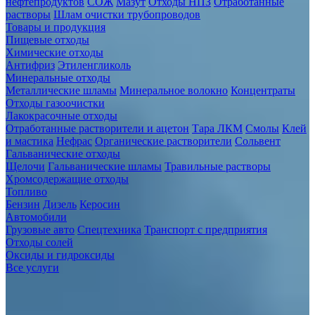
нефтепродуктов
СОЖ
Мазут
Отходы НПЗ
Отработанные
растворы
Шлам очистки трубопроводов
Товары и продукция
Пищевые отходы
Химические отходы
Антифриз
Этиленгликоль
Минеральные отходы
Металлические шламы
Минеральное волокно
Концентраты
Отходы газоочистки
Лакокрасочные отходы
Отработанные растворители и ацетон
Тара ЛКМ
Смолы
Клей
и мастика
Нефрас
Органические растворители
Сольвент
Гальванические отходы
Щелочи
Гальванические шламы
Травильные растворы
Хромсодержащие отходы
Топливо
Бензин
Дизель
Керосин
Автомобили
Грузовые авто
Спецтехника
Транспорт с предприятия
Отходы солей
Оксиды и гидроксиды
Все услуги